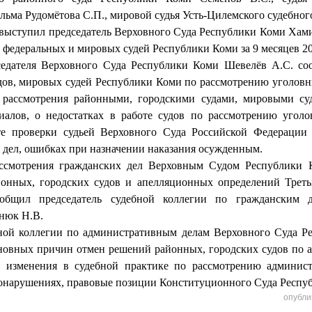
ильма Рудомётова С.П., мировой судья Усть-Цилемского судебног
ступил председатель Верховного Суда Республики Коми Хамиц
и федеральных и мировых судей Республики Коми за 9 месяцев 20
теля Верховного Суда Республики Коми Шевелёв А.С. соо
дов, мировых судей Республики Коми по рассмотрению уголовны
и рассмотрения районными, городскими судами, мировыми с
иалов, о недостатках в работе судов по рассмотрению уголо
те проверки судьей Верховного Суда Российской Федерации 
 дел, ошибках при назначении наказания осужденным.
отрения гражданских дел Верховным Судом Республики 
онных, городских судов и апелляционных определений Трет
бщил председатель судебной коллегии по гражданским 
нюк Н.В.
й коллегии по административным делам Верховного Суда Ре
новных причин отмен решений районных, городских судов по
а, изменения в судебной практике по рассмотрению админис
онарушениях, правовые позиции Конституционного Суда Респу
опубли