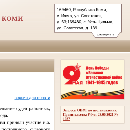
169460, Республика Коми,
с. Ижма, ул. Советская,
 КОМИ
д. 63;169480, с. Усть-Цильма,
ул. Советская, д. 139
Тел.: (82140) 9-45-61,
развернуть
(82141) 9-10-62
izmasud.komi@sudrf.ru
uzmasud.komi@sudrf.ru
схема проезда
версия для печати
ещание судей районных,
Запросы ОПФР по постановлению
Правительства РФ от 28.06.2021 №
ода.
1037
и приняли участие и.о.
постоянного судебного