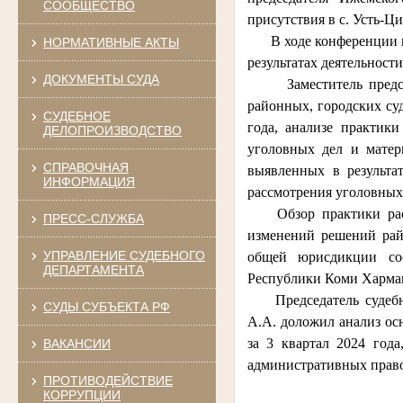
СООБЩЕСТВО
присутствия в с. Усть-Ц
В ходе конференции вы
НОРМАТИВНЫЕ АКТЫ
результатах деятельност
ДОКУМЕНТЫ СУДА
Заместитель председа
районных, городских су
СУДЕБНОЕ
года, анализе практик
ДЕЛОПРОИЗВОДСТВО
уголовных дел и матер
СПРАВОЧНАЯ
выявленных в результа
ИНФОРМАЦИЯ
рассмотрения уголовных
Обзор практики рассм
ПРЕСС-СЛУЖБА
изменений решений рай
УПРАВЛЕНИЕ СУДЕБНОГО
общей юрисдикции соо
ДЕПАРТАМЕНТА
Республики Коми Харма
Председатель судебно
СУДЫ СУБЪЕКТА РФ
А.А. доложил анализ ос
за 3 квартал 2024 год
ВАКАНСИИ
административных прав
ПРОТИВОДЕЙСТВИЕ
КОРРУПЦИИ