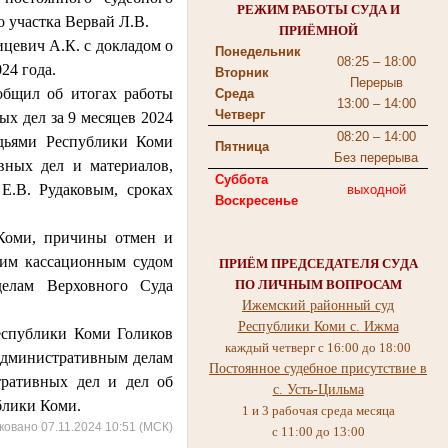
РЕЖИМ РАБОТЫ СУДА И
о участка Вервай Л.В.
ПРИЁМНОЙ
евич А.К. с докладом о
Понедельник
08:25 – 18:00
24 года.
Вторник
Перерыв
бщил об итогах работы
Среда
13:00 – 14:00
Четверг
х дел за 9 месяцев 2024
08:20 – 14:00
удьями Республики Коми
Пятница
Без перерыва
вных дел и материалов,
Суббота
Е.В. Рудаковым, сроках
выходной
Воскресенье
Коми, причины отмен и
ьим кассационным судом
ПРИЁМ ПРЕДСЕДАТЕЛЯ СУДА
ПО ЛИЧНЫМ ВОПРОСАМ
делам Верховного Суда
Ижемский районный суд
Республики Коми с. Ижма
спублики Коми Голиков
каждый четверг с 16:00 до 18:00
 административным делам
Постоянное судебное присутствие в
тративных дел и дел об
c. Усть-Цильма
блики Коми.
1 и 3 рабочая среда месяца
ковано 07.11.2024 10:51 (МСК)
с 11:00 до 13:00