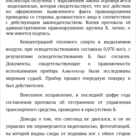
инспектора получены с нарушением закона опровергается
видеозаписью, которая свидетельствует, что все действия
по оформлению выявленного факта правонарушения
проведены со стороны должностного лица в соответствии
с действующим законодательством. Копия протокола об
административном правонарушении вручена Б. лично, о
чем имеется подпись.
Концентрацией этилового спирта в выдыхаемом
воздухе, при освидетельствовании составила 0,970 мл/л, с
результатами освидетельствования Б. был согласен.
Документы, свидетельствующие о правомочности
использования прибора
Алкотектор
были исследованы
мировым судьей. Прибор прошел очередную поверку и
был действителен.
Внесенное исправление, в последней цифре года
составления протокола об отстранении от управления
транспортного средства, проведено в присутствии Б.
Доводы о том, что снегоход не двигался, и он не
управлял им опровергаются видеозаписью, фототаблицей,
на которой видны следы от подошвы ног с обеих сторон