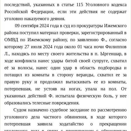
последствий, указанных в статье 115 Уголовного кодекса
Российской Федерации, если эти действия не содержат
уголовно наказуемого деяния.
09 сентября 2024 года в суд из прокуратуры Ижемского
района поступил материал проверки, зарегистрированный в
ОМВД по Ижемскому району, по заявлению Ф., согласно
которому 27 июля 2024 года около 01 часа ночи Филиппов
Л., находясь по месту своего жительства в п. Ыргеншар, в
ходе конфликта нанес удары битой своей супруге, схватил
её за волосы, нанес один удар в область подбородка и
потащил из комнаты в сторону веранды, схватил ее за
правую руку и продолжил вытаскивать ее из комнаты,
потерпевшая, не устояв на ногах, упала на пол. От
указанных действий Ф. испытала физическую боль, у нее
образовались телесные повреждения.
Судом назначено судебное заседание по рассмотрению
уголовного дела частного обвинения, в ходе которого
потерпевшая заявила ходатайство о прекращении
уголовного дела в связи с примирением с обвиняемым